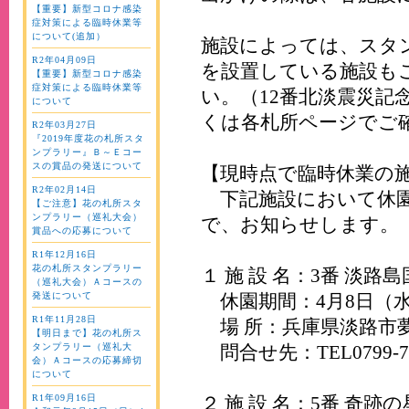
【重要】新型コロナ感染
症対策による臨時休業等
について(追加）
施設によっては、スタ
R2年04月09日
を設置している施設も
【重要】新型コロナ感染
症対策による臨時休業等
い。（12番北淡震災記
について
くは各札所ページでご
R2年03月27日
『2019年度花の札所スタ
ンプラリー』Ｂ～Ｅコー
スの賞品の発送について
【現時点で臨時休業の
R2年02月14日
下記施設において休園
【ご注意】花の札所スタ
ンプラリー（巡礼大会）
で、お知らせします。
賞品への応募について
R1年12月16日
花の札所スタンプラリー
１ 施 設 名：3番 淡
（巡礼大会）Ａコースの
発送について
休園期間：4月8日（
R1年11月28日
場 所：兵庫県淡路市夢舞
【明日まで】花の札所ス
タンプラリー（巡礼大
問合せ先：TEL0799-72
会）Ａコースの応募締切
について
R1年09月16日
２ 施 設 名：5番 奇跡