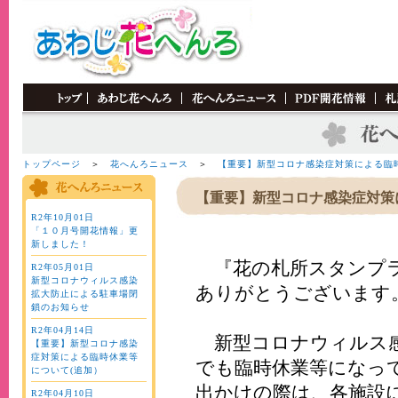
"MM_swapImgRestore()" />
トップページ
＞
花へんろニュース
＞
【重要】新型コロナ感染症対策による臨
【重要】新型コロナ感染症対策
R2年10月01日
「１０月号開花情報」更
新しました！
『花の札所スタンプラ
R2年05月01日
新型コロナウィルス感染
ありがとうございます
拡大防止による駐車場閉
鎖のお知らせ
R2年04月14日
新型コロナウィルス感
【重要】新型コロナ感染
症対策による臨時休業等
でも臨時休業等になっ
について(追加）
出かけの際は、各施設
R2年04月10日