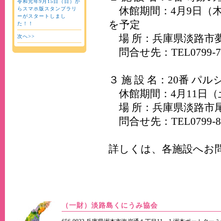
令和元年9月15日（日）か
休館期間：4月9日（木
らスマホ版スタンプラリ
ーがスタートしまし
を予定
た！！
場 所：兵庫県淡路市夢
次へ>>
問合せ先：TEL0799-74
３ 施 設 名：20番 パ
休館期間：4月11日（
場 所：兵庫県淡路市尾崎
問合せ先：TEL0799-85
詳しくは、各施設へお
（一財）淡路島くにうみ協会