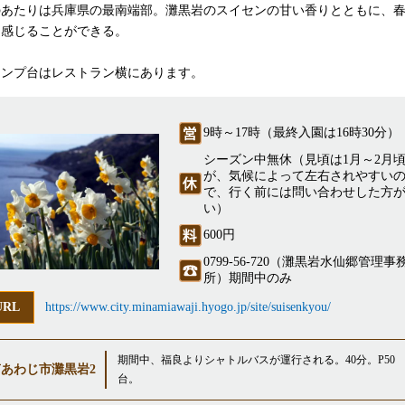
あたりは兵庫県の最南端部。灘黒岩のスイセンの甘い香りとともに、
を感じることができる。
タンプ台はレストラン横にあります。
9時～17時（最終入園は16時30分）
シーズン中無休（見頃は1月～2月
が、気候によって左右されやすい
で、行く前には問い合わせした方
い）
600円
0799-56-720（灘黒岩水仙郷管理事
所）期間中のみ
URL
https://www.city.minamiawaji.hyogo.jp/site/suisenkyou/
期間中、福良よりシャトルバスが運行される。40分。P50
南あわじ市灘黒岩2
台。