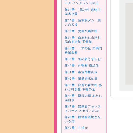
ーク イングランドの丘
第34番 ”花の村”東桃川
花木公園
第35番 諭鶴羽ダム・憩
いの広場
第36番 賀集八幡神社
第37番 南あわじ市滝川
記念美術館 玉青館
第38番 うずの丘 大鳴門
橋記念館
第39番 道の駅うずしお
第40番 休暇村 南淡路
第41番 南淡路椿街道
第42番 灘黒岩水仙郷
第43番 伊勢の森神社 あ
わじ御所桜 幸福の道
第44番 源流の郷 あわじ
花山水
第45番 猪鼻谷フォレス
トパーク メモリアル23
第46番 観潮船基地なな
いろ館
第47番 八浄寺