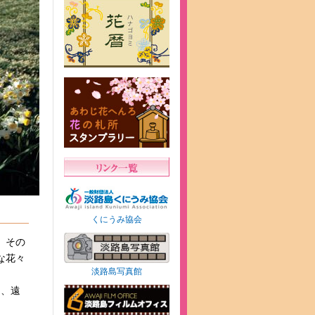
くにうみ協会
。その
な花々
淡路島写真館
に、遠