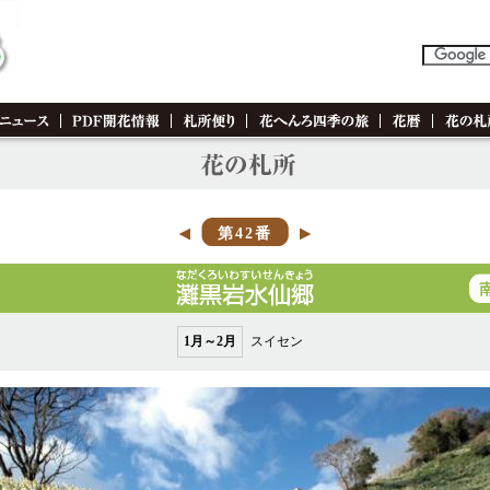
第42番
1月～2月
スイセン