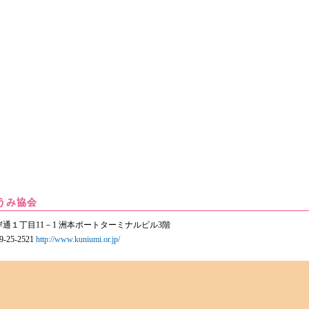
うみ協会
市海岸通１丁目11－1 洲本ポートターミナルビル3階
9-25-2521
http://www.kuniumi.or.jp/