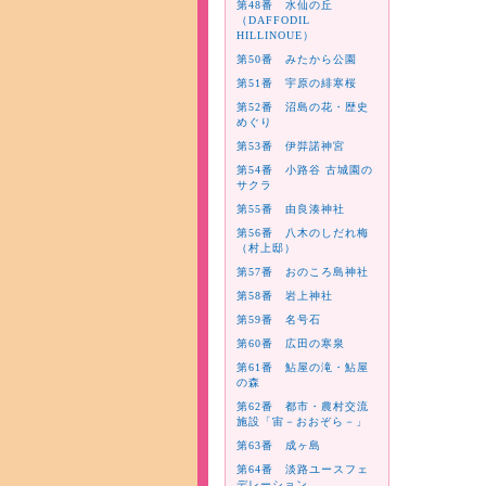
第48番 水仙の丘
（DAFFODIL
HILLINOUE）
第50番 みたから公園
第51番 宇原の緋寒桜
第52番 沼島の花・歴史
めぐり
第53番 伊弉諾神宮
第54番 小路谷 古城園の
サクラ
第55番 由良湊神社
第56番 八木のしだれ梅
（村上邸）
第57番 おのころ島神社
第58番 岩上神社
第59番 名号石
第60番 広田の寒泉
第61番 鮎屋の滝・鮎屋
の森
第62番 都市・農村交流
施設「宙－おおぞら－」
第63番 成ヶ島
第64番 淡路ユースフェ
デレーション