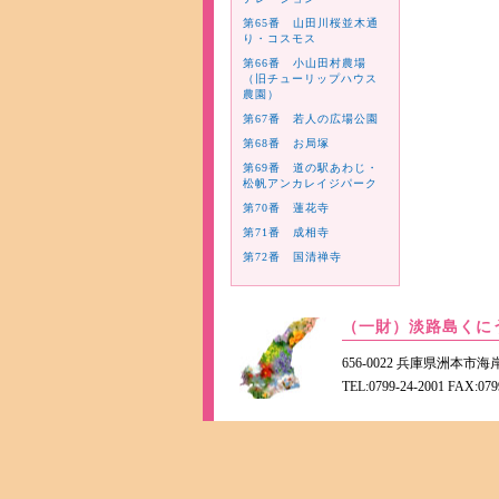
第65番 山田川桜並木通
り・コスモス
第66番 小山田村農場
（旧チューリップハウス
農園）
第67番 若人の広場公園
第68番 お局塚
第69番 道の駅あわじ・
松帆アンカレイジパーク
第70番 蓮花寺
第71番 成相寺
第72番 国清禅寺
（一財）淡路島くに
656-0022 兵庫県洲本
TEL:0799-24-2001 FAX:079