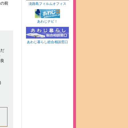
春の前
淡路島フィルムオフィス
あわじナビ！
あわじ暮らし総合相談窓口
頃だ
の
が良
務