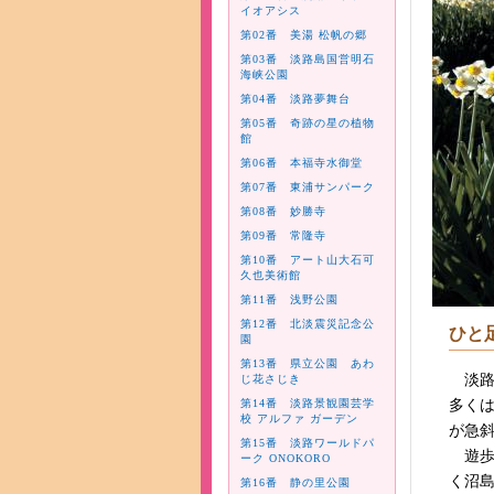
イオアシス
第02番 美湯 松帆の郷
第03番 淡路島国営明石
海峡公園
第04番 淡路夢舞台
第05番 奇跡の星の植物
館
第06番 本福寺水御堂
第07番 東浦サンパーク
第08番 妙勝寺
第09番 常隆寺
第10番 アート山大石可
久也美術館
第11番 浅野公園
第12番 北淡震災記念公
ひと
園
第13番 県立公園 あわ
淡路
じ花さじき
第14番 淡路景観園芸学
多く
校 アルファ ガーデン
が急
第15番 淡路ワールドパ
遊歩
ーク ONOKORO
く沼
第16番 静の里公園