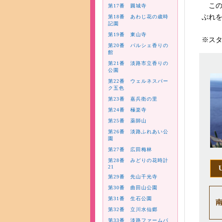
この
第17番 圓城寺
ぶれ
第18番 あわじ花の歳時
記園
第19番 東山寺
※ス
第20番 パルシェ香りの
館
第21番 淡路市立香りの
公園
第22番 ウェルネスパー
ク五色
第23番 嘉兵衛の里
第24番 極楽寺
第25番 薬師山
第26番 淡路ふれあい公
園
第27番 広田梅林
第28番 みどりの花時計
21
第29番 先山千光寺
第30番 曲田山公園
第31番 生石公園
第32番 立川水仙郷
第33番 淡路ファームパ