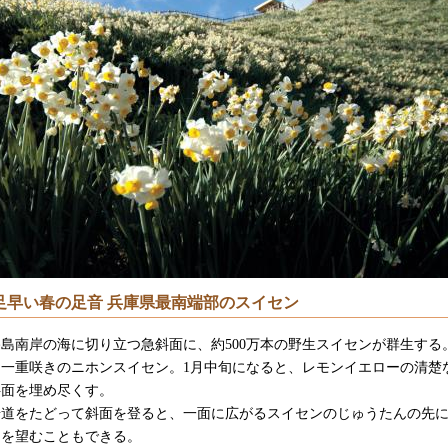
足早い春の足音 兵庫県最南端部のスイセン
島南岸の海に切り立つ急斜面に、約500万本の野生スイセンが群生する
は一重咲きのニホンスイセン。1月中旬になると、レモンイエローの清楚
斜面を埋め尽くす。
道をたどって斜面を登ると、一面に広がるスイセンのじゅうたんの先
島を望むこともできる。