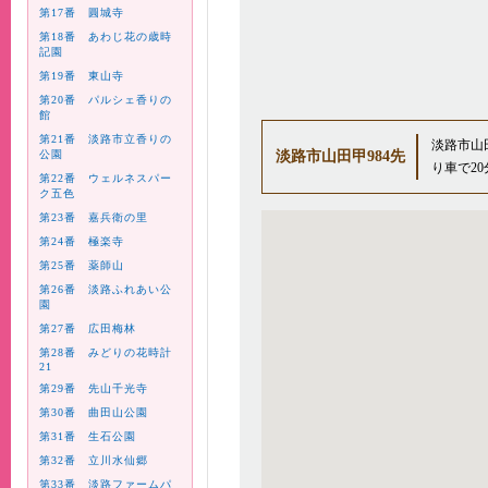
第17番 圓城寺
第18番 あわじ花の歳時
記園
第19番 東山寺
第20番 パルシェ香りの
館
第21番 淡路市立香りの
淡路市山
公園
淡路市山田甲984先
り車で20
第22番 ウェルネスパー
ク五色
第23番 嘉兵衛の里
第24番 極楽寺
第25番 薬師山
第26番 淡路ふれあい公
園
第27番 広田梅林
第28番 みどりの花時計
21
第29番 先山千光寺
第30番 曲田山公園
第31番 生石公園
第32番 立川水仙郷
第33番 淡路ファームパ