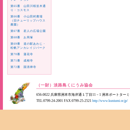
第65番 山田川桜並木通
り・コスモス
第66番 小山田村農場
（旧チューリップハウス
農園）
第67番 若人の広場公園
第68番 お局塚
第69番 道の駅あわじ・
松帆アンカレイジパーク
第70番 蓮花寺
第71番 成相寺
第72番 国清禅寺
（一財）淡路島くにうみ協会
656-0022 兵庫県洲本市海岸通１丁目11－1 洲本ポートター
TEL:0799-24-2001 FAX:0799-25-2521
http://www.kuniumi.or.jp/