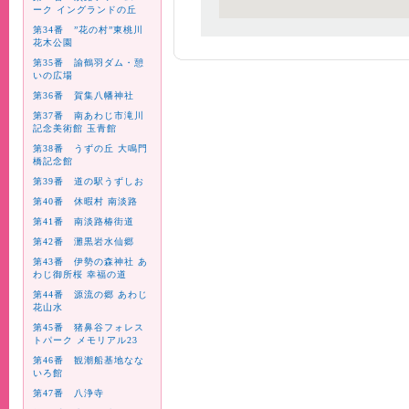
ーク イングランドの丘
第34番 ”花の村”東桃川
花木公園
第35番 諭鶴羽ダム・憩
いの広場
第36番 賀集八幡神社
第37番 南あわじ市滝川
記念美術館 玉青館
第38番 うずの丘 大鳴門
橋記念館
第39番 道の駅うずしお
第40番 休暇村 南淡路
第41番 南淡路椿街道
第42番 灘黒岩水仙郷
第43番 伊勢の森神社 あ
わじ御所桜 幸福の道
第44番 源流の郷 あわじ
花山水
第45番 猪鼻谷フォレス
トパーク メモリアル23
第46番 観潮船基地なな
いろ館
第47番 八浄寺