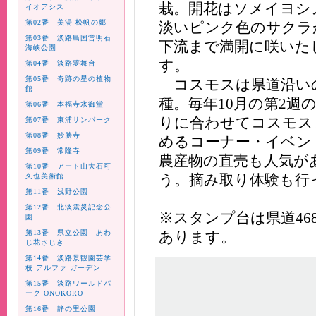
栽。開花はソメイヨシ
イオアシス
第02番 美湯 松帆の郷
淡いピンク色のサクラ
第03番 淡路島国営明石
下流まで満開に咲いた
海峡公園
す。
第04番 淡路夢舞台
第05番 奇跡の星の植物
コスモスは県道沿いの
館
種。毎年10月の第2週
第06番 本福寺水御堂
りに合わせてコスモス
第07番 東浦サンパーク
第08番 妙勝寺
めるコーナー・イベン
第09番 常隆寺
農産物の直売も人気が
第10番 アート山大石可
う。摘み取り体験も行
久也美術館
第11番 浅野公園
第12番 北淡震災記念公
※スタンプ台は県道46
園
第13番 県立公園 あわ
あります。
じ花さじき
第14番 淡路景観園芸学
校 アルファ ガーデン
第15番 淡路ワールドパ
ーク ONOKORO
第16番 静の里公園