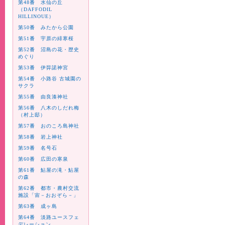
第48番 水仙の丘
（DAFFODIL
HILLINOUE）
第50番 みたから公園
第51番 宇原の緋寒桜
第52番 沼島の花・歴史
めぐり
第53番 伊弉諾神宮
第54番 小路谷 古城園の
サクラ
第55番 由良湊神社
第56番 八木のしだれ梅
（村上邸）
第57番 おのころ島神社
第58番 岩上神社
第59番 名号石
第60番 広田の寒泉
第61番 鮎屋の滝・鮎屋
の森
第62番 都市・農村交流
施設「宙－おおぞら－」
第63番 成ヶ島
第64番 淡路ユースフェ
デレーション