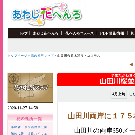
トップページ
＞
花の札所マップ
＞山田川桜並木通り・コスモス
4月上旬
し
2020-11-27 14:58
山田川両岸に１７５
第01番 県立淡路島公園
山田川の両岸650メー
第01-2番 淡路ハイウェ