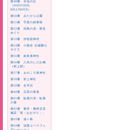
第48番 水仙の丘
（DAFFODIL
HILLINOUE）
第50番 みたから公園
第51番 宇原の緋寒桜
第52番 沼島の花・歴史
めぐり
第53番 伊弉諾神宮
第54番 小路谷 古城園の
サクラ
第55番 由良湊神社
第56番 八木のしだれ梅
（村上邸）
第57番 おのころ島神社
第58番 岩上神社
第59番 名号石
第60番 広田の寒泉
第61番 鮎屋の滝・鮎屋
の森
第62番 都市・農村交流
施設「宙－おおぞら－」
第63番 成ヶ島
第64番 淡路ユースフェ
デレーション