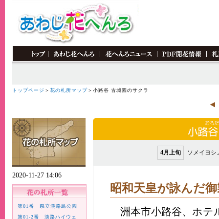
トップページ
＞
花の札所マップ
＞小路谷 古城園のサクラ
4月上旬
ソメイヨシ
2020-11-27 14:06
昭和天皇が詠んだ御
第01番 県立淡路島公園
洲本市小路谷、ホテル
第01-2番 淡路ハイウェ