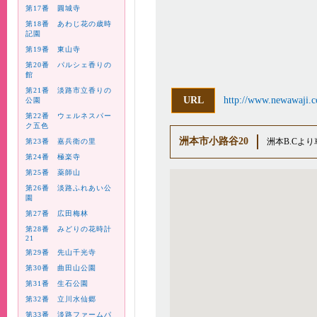
第17番 圓城寺
第18番 あわじ花の歳時
記園
第19番 東山寺
第20番 パルシェ香りの
館
第21番 淡路市立香りの
URL
http://www.newawaji.
公園
第22番 ウェルネスパー
ク五色
洲本市小路谷20
洲本B.Cよ
第23番 嘉兵衛の里
第24番 極楽寺
第25番 薬師山
第26番 淡路ふれあい公
園
第27番 広田梅林
第28番 みどりの花時計
21
第29番 先山千光寺
第30番 曲田山公園
第31番 生石公園
第32番 立川水仙郷
第33番 淡路ファームパ