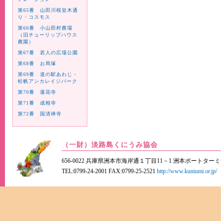
第65番 山田川桜並木通
り・コスモス
第66番 小山田村農場
（旧チューリップハウス
農園）
第67番 若人の広場公園
第68番 お局塚
第69番 道の駅あわじ・
松帆アンカレイジパーク
第70番 蓮花寺
第71番 成相寺
第72番 国清禅寺
（一財）淡路島くにうみ協会
656-0022 兵庫県洲本市海岸通１丁目11－1 洲本ポートター
TEL:0799-24-2001 FAX:0799-25-2521
http://www.kuniumi.or.jp/