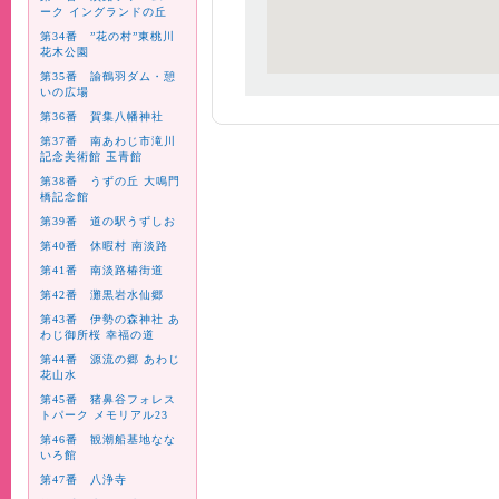
ーク イングランドの丘
第34番 ”花の村”東桃川
花木公園
第35番 諭鶴羽ダム・憩
いの広場
第36番 賀集八幡神社
第37番 南あわじ市滝川
記念美術館 玉青館
第38番 うずの丘 大鳴門
橋記念館
第39番 道の駅うずしお
第40番 休暇村 南淡路
第41番 南淡路椿街道
第42番 灘黒岩水仙郷
第43番 伊勢の森神社 あ
わじ御所桜 幸福の道
第44番 源流の郷 あわじ
花山水
第45番 猪鼻谷フォレス
トパーク メモリアル23
第46番 観潮船基地なな
いろ館
第47番 八浄寺