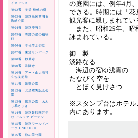
の庭園には、例年4月
イオアシス
第02番 美湯 松帆の郷
できる。時期には「花
第03番 淡路島国営明石
観光客に親しまれてい
海峡公園
また、昭和25年、昭
第04番 淡路夢舞台
第05番 奇跡の星の植物
詠まれている。
館
第06番 本福寺水御堂
御 製
第07番 東浦サンパーク
第08番 妙勝寺
淡路なる
第09番 常隆寺
海辺の宿ゆ浅雲の
第10番 アート山大石可
たなびく空を
久也美術館
第11番 浅野公園
とほく見けさつ
第12番 北淡震災記念公
園
第13番 県立公園 あわ
※スタンプ台はホテル
じ花さじき
内にあります。
第14番 淡路景観園芸学
校 アルファ ガーデン
第15番 淡路ワールドパ
ーク ONOKORO
第16番 静の里公園